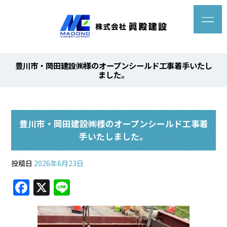
豊川市・岡田建設㈱様のオープンシールド工事着手いたし
ました。
豊川市・岡田建設㈱様のオープンシールド工事着
手いたしました。
投稿日
2026年6月23日
F
X
Li
a
n
c
e