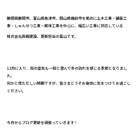
c
e
e
静岡県静岡市、富山県魚津市、岡山県備前市を拠点に土木工事・舗装工
b
事・しゅんせつ工事・解体工事を中心に、幅広い工事に対応している
o
株式会社眞殿建設、更新担当の富山です。
o
k
12月に入り、街の空気も一段と澄んで冬の訪れを感じる季節となりまし
た。
何かと慌ただしい時期ですが、皆さまどうぞお身体に気をつけてお過ごし
ください。
今月からブログ更新を頑張っていきます！