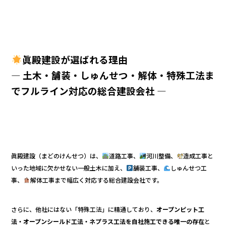
眞殿建設が選ばれる理由
― 土木・舗装・しゅんせつ・解体・特殊工法ま
でフルライン対応の総合建設会社 ―
眞殿建設（まどのけんせつ）は、
道路工事、
河川整備、
造成工事と
いった地域に欠かせない一般土木に加え、
舗装工事、
しゅんせつ工
事、
解体工事まで幅広く対応する総合建設会社です。
さらに、他社にはない「特殊工法」に精通しており、
オープンピット工
法・オープンシールド工法・ネプラス工法を自社施工できる唯一の存在
と