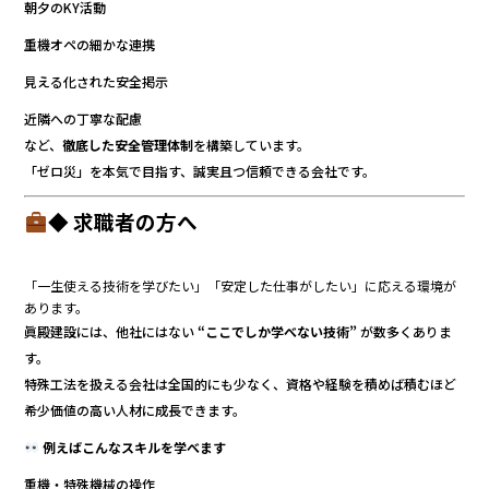
朝夕のKY活動
重機オペの細かな連携
見える化された安全掲示
近隣への丁寧な配慮
など、
徹底した安全管理体制
を構築しています。
「ゼロ災」を本気で目指す、誠実且つ信頼できる会社です。
◆ 求職者の方へ
「一生使える技術を学びたい」「安定した仕事がしたい」に応える環境が
あります。
眞殿建設には、他社にはない
“ここでしか学べない技術”
が数多くありま
す。
特殊工法を扱える会社は全国的にも少なく、資格や経験を積めば積むほど
希少価値の高い人材に成長できます。
例えばこんなスキルを学べます
重機・特殊機械の操作